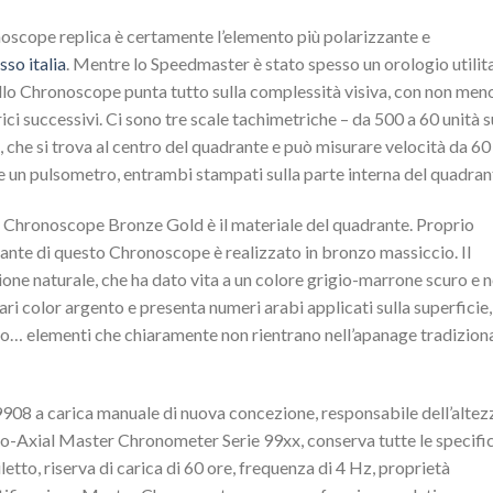
scope replica è certamente l’elemento più polarizzante e
sso italia
. Mentre lo Speedmaster è stato spesso un orologio utilit
lo Chronoscope punta tutto sulla complessità visiva, con non meno
ci successivi. Ci sono tre scale tachimetriche – da 500 a 60 unità s
li, che si trova al centro del quadrante e può misurare velocità da 60
 e un pulsometro, entrambi stampati sulla parte interna del quadran
r Chronoscope Bronze Gold è il materiale del quadrante. Proprio
ante di questo Chronoscope è realizzato in bronzo massiccio. Il
zione naturale, che ha dato vita a un colore grigio-marrone scuro e 
i color argento e presenta numeri arabi applicati sulla superficie,
nzo… elementi che chiaramente non rientrano nell’apanage tradizion
ro 9908 a carica manuale di nuova concezione, responsabile dell’altez
 Co-Axial Master Chronometer Serie 99xx, conserva tutte le specifi
etto, riserva di carica di 60 ore, frequenza di 4 Hz, proprietà