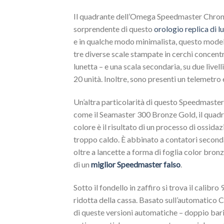
Il quadrante dell’Omega Speedmaster Chrono
sorprendente di questo
orologio replica di lu
e in qualche modo minimalista, questo model
tre diverse scale stampate in cerchi concentri
lunetta – e una scala secondaria, su due livel
20 unità. Inoltre, sono presenti un telemetro
Un’altra particolarità di questo Speedmaste
come il Seamaster 300 Bronze Gold, il quadr
colore è il risultato di un processo di ossida
troppo caldo. È abbinato a contatori secondar
oltre a lancette a forma di foglia color bro
di un
miglior Speedmaster falso
.
Sotto il fondello in zaffiro si trova il calib
ridotta della cassa. Basato sull’automatico
di queste versioni automatiche – doppio baril