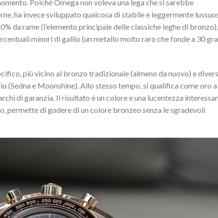
l momento. Poiché Omega non voleva una lega che si sarebbe
rne, ha invece sviluppato qualcosa di stabile e leggermente lussuo
% da rame (l’elemento principale delle classiche leghe di bronzo),
ercentuali minori di gallio (un metallo molto raro che fonde a 30 gra
cifico, più vicino al bronzo tradizionale (almeno da nuovo) e diver
hio (Sedna e Moonshine). Allo stesso tempo, si qualifica come oro a
chi di garanzia. Il risultato è un colore e una lucentezza interessan
utto, permette di godere di un colore bronzeo senza le sgradevoli