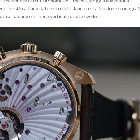
tificazione Master Chronometer – ma ora sfoggia una platina
a che si irradiano dal centro del bilanciere. La funzione cronograf
 a colonne e frizione verticale di alto livello.