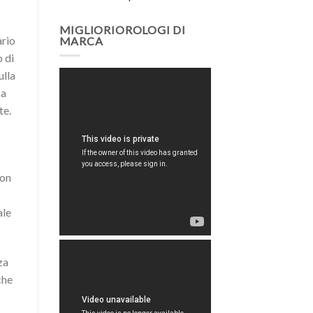
MIGLIORIOROLOGI DI
ario
MARCA
 di
ulla
 a
te.
non
ale
za
che