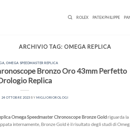
ROLEX
PATEK PHILIPPE
PA
ARCHIVIO TAG:
OMEGA REPLICA
GA
,
OMEGA SPEEDMASTER REPLICA
ronoscope Bronzo Oro 43mm Perfetto
Orologio Replica
N
24 OTTOBRE 2023
BY
MIGLIORIOROLOGI
replica Omega Speedmaster Chronoscope Bronze Gold
riguarda la
iluppata internamente, Bronze Gold è il risultato degli studi di Ome