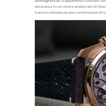
antimagnetiche, scappamento coassiale, cer
decorata a ¾ con strisce arabescate di Ginevr
è ancora azionata da una combinazione di ruota