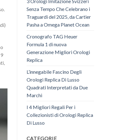
3 Orologi Imitazione Svizzeri
Senza Tempo Che Celebrano i
so.
Traguardi del 2025, da Cartier
Pasha a Omega Planet Ocean
di)
Cronografo TAG Heuer
Formula 1 di nuova
so
Generazione Migliori Orologi
 9
Replica
ti,
L’innegabile Fascino Degli
Orologi Replica Di Lusso
Quadrati Interpretati da Due
Marchi
I 4 Migliori Regali Per i
Collezionisti di Orologi Replica
Di Lusso
CATEGORIE