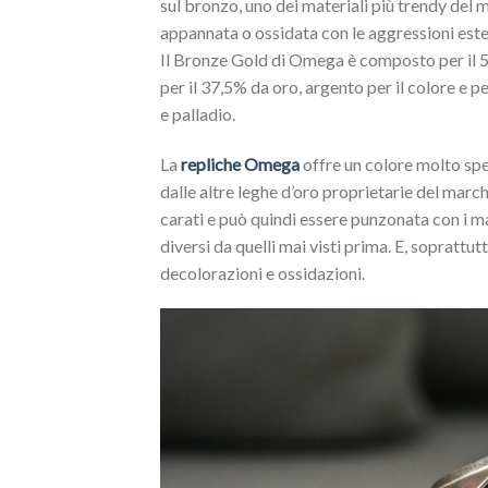
sul bronzo, uno dei materiali più trendy de
appannata o ossidata con le aggressioni este
Il Bronze Gold di Omega è composto per il 50
per il 37,5% da oro, argento per il colore e p
e palladio.
La
repliche Omega
offre un colore molto spe
dalle altre leghe d’oro proprietarie del marc
carati e può quindi essere punzonata con i mar
diversi da quelli mai visti prima. E, sopratt
decolorazioni e ossidazioni.