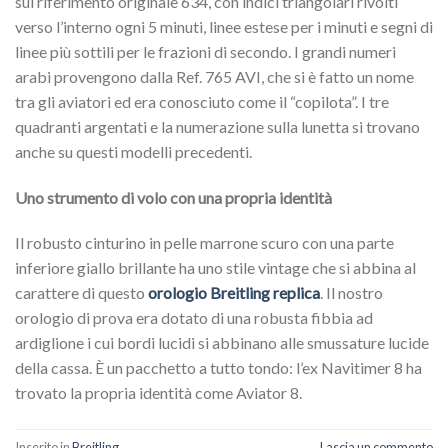
sul riferimento originale 634, con indici triangolari rivolti
verso l’interno ogni 5 minuti, linee estese per i minuti e segni di
linee più sottili per le frazioni di secondo. I grandi numeri
arabi provengono dalla Ref. 765 AVI, che si è fatto un nome
tra gli aviatori ed era conosciuto come il “copilota”. I tre
quadranti argentati e la numerazione sulla lunetta si trovano
anche su questi modelli precedenti.
Uno strumento di volo con una propria identità
Il robusto cinturino in pelle marrone scuro con una parte
inferiore giallo brillante ha uno stile vintage che si abbina al
carattere di questo
orologio Breitling replica
. Il nostro
orologio di prova era dotato di una robusta fibbia ad
ardiglione i cui bordi lucidi si abbinano alle smussature lucide
della cassa. È un pacchetto a tutto tondo: l’ex Navitimer 8 ha
trovato la propria identità come Aviator 8.
Inserito in
Breitling
Lascia un commento