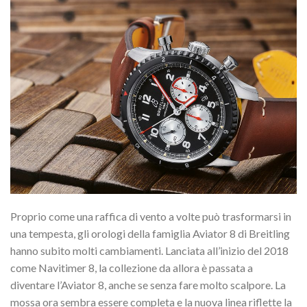
Proprio come una raffica di vento a volte può trasformarsi in
una tempesta, gli orologi della famiglia Aviator 8 di Breitling
hanno subito molti cambiamenti. Lanciata all’inizio del 2018
come Navitimer 8, la collezione da allora è passata a
diventare l’Aviator 8, anche se senza fare molto scalpore. La
mossa ora sembra essere completa e la nuova linea riflette la