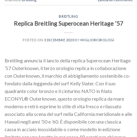
BREITLING
Replica Breitling Superocean Heritage ’57
POSTED ON
3 DICEMBRE 2020
BY
MIGLIORIOROLOGI
Breitling annuncia il lancio della replica Superocean Heritage
’57 Outerknown, il terzo orologio replica in collaborazione
con Outerknown, il marchio di abbigliamento sostenibile co-
fondato dalla leggenda del surf Kelly Slater. Con il suo
quadrante color bronzo e il cinturino NATO in filato
ECONYL® Outerknown, questo orologio replica da mare
moderno e retrò esprime lo stile di vita fresco e rilassato
associato alla scena del surf nella California meridionale e alle
Hawaii negli anni ’50 e ’60. È disponibile con una classica
cassa in acciaio inossidabile o come modello in edizione
limitata con una lunetta in oro rosso 18 carati per chiunque