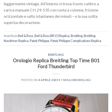
leggermente vintage. All’interno si trova il noto calibro a
carica manuale CH 29-535 con ruota a colonne, frizione
orizzontale e salto istantaneo dei minuti – e la sua solita
superba decorazione.
Inserito in
Bell & Ross
,
Bell & Ross BR V2 Replica
,
Breitling
,
Breitling
Navitimer Replica
,
Patek Philippe
,
Patek Philippe Complications Replica
BREITLING
Orologio Replica Breitling Top Time B01
Ford Thunderbird
POSTED ON
4 APRILE 2023
BY
MIGLIORIOROLOGI