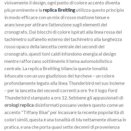
visivamente il design, ogni punto di colore accento diventa
più prominente e la
replica Breitling
utilizza questo principio
in modo efficace con un mix di rosso mattone tenue e
arancione per attirare l’attenzione sugli elementi del
cronografo. Dai blocchi di colore ispirati alla linea rossa del
tachimetro sull’anello esterno del tachimetro alla lunghezza
rosso opaco della lancetta centrale dei secondi del
cronografo, questi toni caldi infondono energia al design
mentre rafforzano sottilmente il tema automobilistico
centrale. La replica Breitling bilancia queste tonalità
infuocate con un uso giudizioso del turchese – un colore
profondamente legato alla linea Thunderbird nel suo insieme
– per la lancetta dei secondi correnti a ore 9 e il logo Ford
Thunderbird stampato a ore 12. Sebbene gli appassionati di
orologi replica
disinformati possano vedere questo come un
accento “Tiffany Blue” per incassare la recente popolarità di
colori simili, questa è una tonalità di blu nettamente diversa in
pratica, e una che porta quasi sette decenni di provenienza