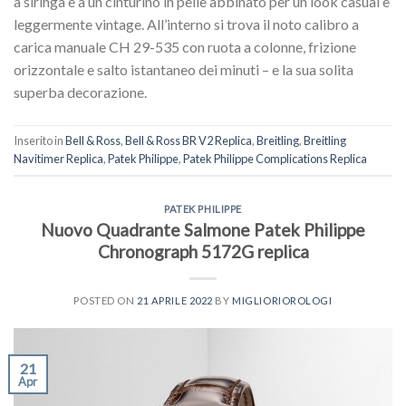
a siringa e a un cinturino in pelle abbinato per un look casual e
leggermente vintage. All’interno si trova il noto calibro a
carica manuale CH 29-535 con ruota a colonne, frizione
orizzontale e salto istantaneo dei minuti – e la sua solita
superba decorazione.
Inserito in
Bell & Ross
,
Bell & Ross BR V2 Replica
,
Breitling
,
Breitling
Navitimer Replica
,
Patek Philippe
,
Patek Philippe Complications Replica
PATEK PHILIPPE
Nuovo Quadrante Salmone Patek Philippe
Chronograph 5172G replica
POSTED ON
21 APRILE 2022
BY
MIGLIORIOROLOGI
21
Apr