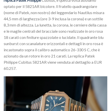
replica Patek Philippe
Cubitus, e questa volta abbiamo
optato per il 5821AR bicolore. Il fratello quadrangolare
(nome di Patek, non nostro) del leggendario Nautilus misura
44,5 mm di larghezza (ore 3-9 inclusa la corona) e un sottile
8,3 mm di altezza. La lunetta, la corona, le cerniere della cassa
e le maglie centrali del bracciale sono realizzate in oro rosa
18 carati con finiture spazzolate o lucidate. Il quadrante blu
sunburst con scanalature orizzontali e dettagli in oro rosa è
incastonato sopra il calibro automatico 26-330 S C, che è
azionato da un rotore in oro 21 carati. La replica Patek
Philippe Cubitus 5821AR viene venduta al dettaglio a EUR
60.257.