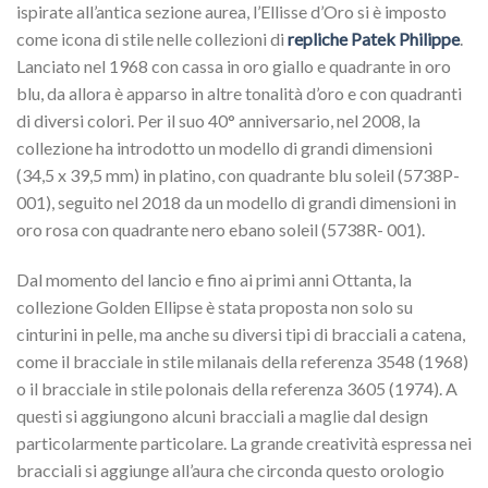
ispirate all’antica sezione aurea, l’Ellisse d’Oro si è imposto
come icona di stile nelle collezioni di
repliche Patek Philippe
.
Lanciato nel 1968 con cassa in oro giallo e quadrante in oro
blu, da allora è apparso in altre tonalità d’oro e con quadranti
di diversi colori. Per il suo 40° anniversario, nel 2008, la
collezione ha introdotto un modello di grandi dimensioni
(34,5 x 39,5 mm) in platino, con quadrante blu soleil (5738P-
001), seguito nel 2018 da un modello di grandi dimensioni in
oro rosa con quadrante nero ebano soleil (5738R- 001).
Dal momento del lancio e fino ai primi anni Ottanta, la
collezione Golden Ellipse è stata proposta non solo su
cinturini in pelle, ma anche su diversi tipi di bracciali a catena,
come il bracciale in stile milanais della referenza 3548 (1968)
o il bracciale in stile polonais della referenza 3605 (1974). A
questi si aggiungono alcuni bracciali a maglie dal design
particolarmente particolare. La grande creatività espressa nei
bracciali si aggiunge all’aura che circonda questo orologio