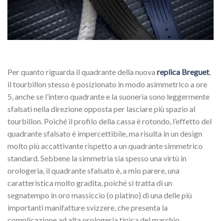
Per quanto riguarda il quadrante della nuova
replica Breguet
,
il tourbillon stesso è posizionato in modo asimmetrico a ore
5, anche se l’intero quadrante e la suoneria sono leggermente
sfalsati nella direzione opposta per lasciare più spazio al
tourbillon. Poiché il profilo della cassa è rotondo, l’effetto del
quadrante sfalsato è impercettibile, ma risulta in un design
molto più accattivante rispetto a un quadrante simmetrico
standard. Sebbene la simmetria sia spesso una virtù in
orologeria, il quadrante sfalsato è, a mio parere, una
caratteristica molto gradita, poiché si tratta di un
segnatempo in oro massiccio (o platino) di una delle più
importanti manifatture svizzere, che presenta la
complicazione ad alta orologeria tipica del marchio.