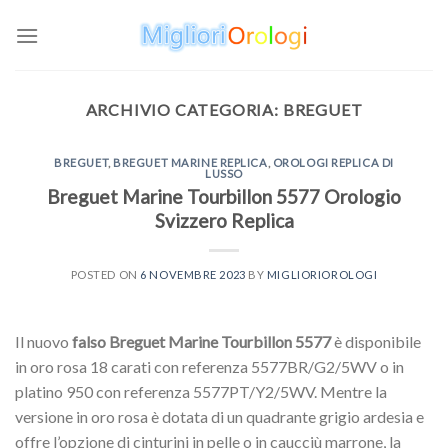
Skip
to
content
ARCHIVIO CATEGORIA:
BREGUET
BREGUET
,
BREGUET MARINE REPLICA
,
OROLOGI REPLICA DI
LUSSO
Breguet Marine Tourbillon 5577 Orologio
Svizzero Replica
POSTED ON
6 NOVEMBRE 2023
BY
MIGLIORIOROLOGI
Il nuovo
falso Breguet Marine Tourbillon 5577
è disponibile
in oro rosa 18 carati con referenza 5577BR/G2/5WV o in
platino 950 con referenza 5577PT/Y2/5WV. Mentre la
versione in oro rosa è dotata di un quadrante grigio ardesia e
offre l’opzione di cinturini in pelle o in caucciù marrone, la