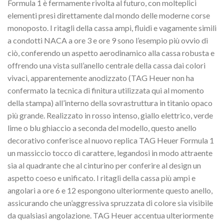
Formula 1 è fermamente rivolta al futuro, con molteplici
elementi presi direttamente dal mondo delle moderne corse
monoposto. I ritagli della cassa ampi, fluidi e vagamente simili
a condotti NACA a ore 3 e ore 9 sono l’esempio più ovvio di
ciò, conferendo un aspetto aerodinamico alla cassa robusta e
offrendo una vista sull’anello centrale della cassa dai colori
vivaci, apparentemente anodizzato (TAG Heuer non ha
confermato la tecnica di finitura utilizzata qui al momento
della stampa) all’interno della sovrastruttura in titanio opaco
più grande. Realizzato in rosso intenso, giallo elettrico, verde
lime o blu ghiaccio a seconda del modello, questo anello
decorativo conferisce al nuovo replica TAG Heuer Formula 1
un massiccio tocco di carattere, legandosi in modo attraente
sia al quadrante che al cinturino per conferire al design un
aspetto coeso e unificato. I ritagli della cassa più ampi e
angolari a ore 6 e 12 espongono ulteriormente questo anello,
assicurando che un’aggressiva spruzzata di colore sia visibile
da qualsiasi angolazione. TAG Heuer accentua ulteriormente