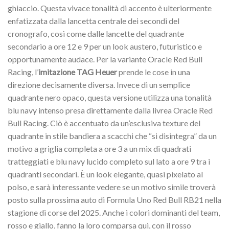
ghiaccio. Questa vivace tonalità di accento è ulteriormente
enfatizzata dalla lancetta centrale dei secondi del
cronografo, così come dalle lancette del quadrante
secondario a ore 12 e 9 per un look austero, futuristico e
opportunamente audace. Per la variante Oracle Red Bull
Racing, l’
imitazione TAG Heuer
prende le cose in una
direzione decisamente diversa. Invece di un semplice
quadrante nero opaco, questa versione utilizza una tonalità
blu navy intenso presa direttamente dalla livrea Oracle Red
Bull Racing. Ciò è accentuato da un’esclusiva texture del
quadrante in stile bandiera a scacchi che “si disintegra” da un
motivo a griglia completa a ore 3 a un mix di quadrati
tratteggiati e blu navy lucido completo sul lato a ore 9 tra i
quadranti secondari. È un look elegante, quasi pixelato al
polso, e sarà interessante vedere se un motivo simile troverà
posto sulla prossima auto di Formula Uno Red Bull RB21 nella
stagione di corse del 2025. Anche i colori dominanti del team,
rosso e giallo, fanno la loro comparsa qui, con il rosso