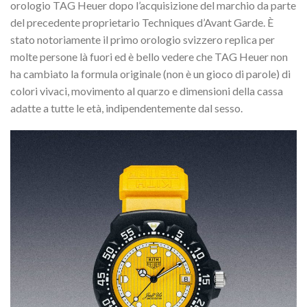
orologio TAG Heuer dopo l’acquisizione del marchio da parte
del precedente proprietario Techniques d’Avant Garde. È
stato notoriamente il primo orologio svizzero replica per
molte persone là fuori ed è bello vedere che TAG Heuer non
ha cambiato la formula originale (non è un gioco di parole) di
colori vivaci, movimento al quarzo e dimensioni della cassa
adatte a tutte le età, indipendentemente dal sesso.