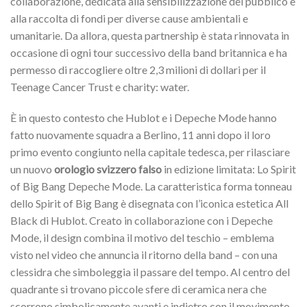
collaborazione, dedicata alla sensibilizzazione del pubblico e
alla raccolta di fondi per diverse cause ambientali e
umanitarie. Da allora, questa partnership è stata rinnovata in
occasione di ogni tour successivo della band britannica e ha
permesso di raccogliere oltre 2,3 milioni di dollari per il
Teenage Cancer Trust e charity: water.
È in questo contesto che Hublot e i Depeche Mode hanno
fatto nuovamente squadra a Berlino, 11 anni dopo il loro
primo evento congiunto nella capitale tedesca, per rilasciare
un nuovo
orologio svizzero falso
in edizione limitata: Lo Spirit
of Big Bang Depeche Mode. La caratteristica forma tonneau
dello Spirit of Big Bang è disegnata con l’iconica estetica All
Black di Hublot. Creato in collaborazione con i Depeche
Mode, il design combina il motivo del teschio – emblema
visto nel video che annuncia il ritorno della band – con una
clessidra che simboleggia il passare del tempo. Al centro del
quadrante si trovano piccole sfere di ceramica nera che
scorrono simbolicamente avanti e indietro con il movimento