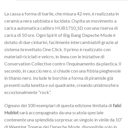
La cassa a forma di barile, che misura 42 mm, è realizzata in
ceramica nera sabbiata e lucidata. Ospita un movimento a
carica automatica calibro HUB1710_SD con una riserva di
carica di 50 ore. Ogni Spirit of Big Bang Depeche Mode è
dotato di due cinturini, facilmente intercambiabili grazie al
sistema brevettato One Click. Il primo è realizzato con
materiali riciclati e velcro, in linea con le iniziative di
Conservation Collective contro l’inquinamento da plastica. Il
secondo, in caucciù nero, si chiude con una fibbia pieghevole
in titanio nero. Include le borchie a forma di piramide già
presenti sulla lunetta e sul quadrante, creando un’atmosfera
eccezionalmente “rock”.
Ognuno dei 100 esemplari di questa edizione limitata di
falsi
Hublot
sarà accompagnato da una scatola speciale
contenente una splendida sorpresa: un singolo in vinile da 10″
di Wagging Tongue dei Depeche Mode, disponibile solo in