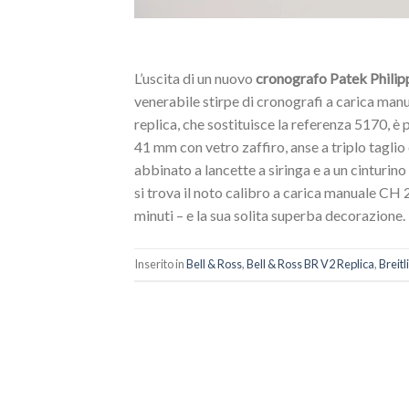
L’uscita di un nuovo
cronografo Patek Philipp
venerabile stirpe di cronografi a carica manu
replica, che sostituisce la referenza 5170, è 
41 mm con vetro zaffiro, anse a triplo taglio
abbinato a lancette a siringa e a un cinturino
si trova il noto calibro a carica manuale CH 
minuti – e la sua solita superba decorazione.
Inserito in
Bell & Ross
,
Bell & Ross BR V2 Replica
,
Breitl