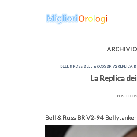
Skip
to
content
ARCHIVIO
BELL & ROSS
,
BELL & ROSS BR V2 REPLICA
,
B
La Replica de
POSTED O
Bell & Ross BR V2-94 Bellytanker