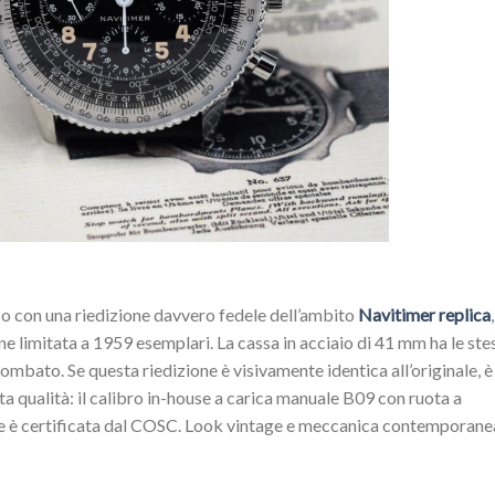
ico con una riedizione davvero fedele dell’ambito
Navitimer replica
one limitata a 1959 esemplari. La cassa in acciaio di 41 mm ha le ste
bombato. Se questa riedizione è visivamente identica all’originale, è
 qualità: il calibro in-house a carica manuale B09 con ruota a
ione è certificata dal COSC. Look vintage e meccanica contemporane