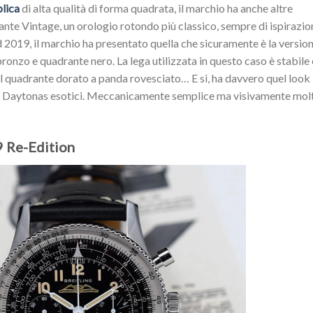
plica
di alta qualità di forma quadrata, il marchio ha anche altre
gante Vintage, un orologio rotondo più classico, sempre di ispirazio
d 2019, il marchio ha presentato quella che sicuramente è la versio
ronzo e quadrante nero. La lega utilizzata in questo caso è stabile 
il quadrante dorato a panda rovesciato… E sì, ha davvero quel look
uni Daytonas esotici. Meccanicamente semplice ma visivamente mol
9 Re-Edition