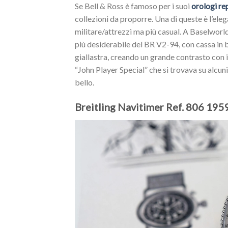
Se Bell & Ross è famoso per i suoi
orologi re
collezioni da proporre. Una di queste è l’ele
militare/attrezzi ma più casual. A Baselworl
più desiderabile del BR V2-94, con cassa in b
giallastra, creando un grande contrasto con 
“John Player Special” che si trovava su alc
bello.
Breitling Navitimer Ref. 806 195