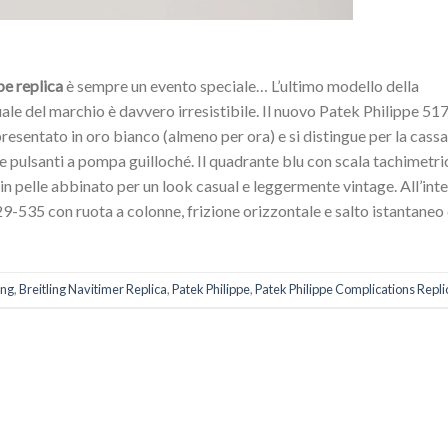
e replica
è sempre un evento speciale… L’ultimo modello della
ale del marchio è davvero irresistibile. Il nuovo Patek Philippe 51
presentato in oro bianco (almeno per ora) e si distingue per la cassa
 e pulsanti a pompa guilloché. Il quadrante blu con scala tachimetri
 in pelle abbinato per un look casual e leggermente vintage. All’int
29-535 con ruota a colonne, frizione orizzontale e salto istantaneo
ing
,
Breitling Navitimer Replica
,
Patek Philippe
,
Patek Philippe Complications Repli