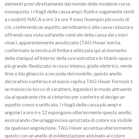
elementi presi direttamente dal mondo delle moderne corse
monoposto. I ritagli della cassa ampi, fluidi e vagamente simili
a condotti NACA a ore 3 e ore 9 sono l’esempio più ovvio di
ciò, conferendo un aspetto aerodinamico alla cassa robusta e
offrendo una vista sull’anello centrale della cassa dai colori
vivaci, apparentemente anodizzato (TAG Heuer non ha
confermato la tecnica di finitura utilizzata qui al momento
della stampa) all’interno della sovrastruttura in titanio opaco
più grande. Realizzato in rosso intenso, giallo elettrico, verde
lime o blu ghiaccio a seconda del modello, questo anello
decorativo conferisce al nuovo replica TAG Heuer Formula 1
un massiccio tocco di carattere, legandosi in modo attraente
sia al quadrante che al cinturino per conferire al design un
aspetto coeso e unificato. I ritagli della cassa più ampi e
angolari a ore 6 e 12 espongono ulteriormente questo anello,
assicurando che un’aggressiva spruzzata di colore sia visibile
da qualsiasi angolazione. TAG Heuer accentua ulteriormente
questo con un anello di evidenziazione abbinato al colore