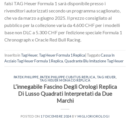
falsi TAG Heuer Formula 1 sarà disponibile presso i
rivenditori autorizzati secondo un programma scaglionato,
che va da marzo a giugno 2025. Il prezzo consigliato al
pubblico per la collezione varia da 4.600 CHF per i modelli
base non DLC a 5.300 CHF per l’edizione speciale Formula 1
Chronograph x Oracle Red Bull Racing.
Inserito in
Tag Heuer
,
Tag Heuer Formula 1 Replica
|
Taggato
Cassa In
Acciaio Tag Heuer Formula 1 Replica
,
Quadrante Blu Imitazione Tag Heuer
PATEK PHILIPPE
,
PATEK PHILIPPE CUBITUS REPLICA
,
TAG HEUER
,
TAG HEUER MONACO REPLICA
L’innegabile Fascino Degli Orologi Replica
Di Lusso Quadrati Interpretati da Due
Marchi
POSTED ON
17 DICEMBRE 2024
BY
MIGLIORIOROLOGI