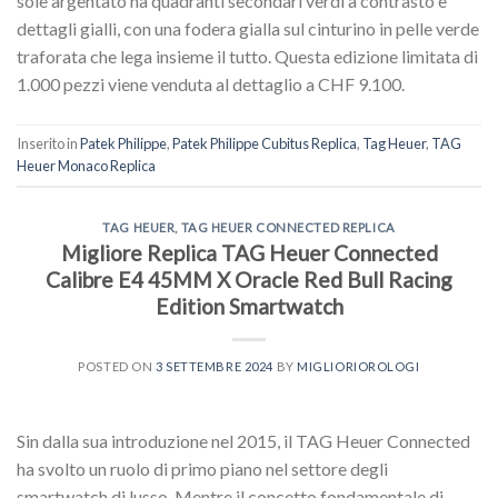
sole argentato ha quadranti secondari verdi a contrasto e
dettagli gialli, con una fodera gialla sul cinturino in pelle verde
traforata che lega insieme il tutto. Questa edizione limitata di
1.000 pezzi viene venduta al dettaglio a CHF 9.100.
Inserito in
Patek Philippe
,
Patek Philippe Cubitus Replica
,
Tag Heuer
,
TAG
Heuer Monaco Replica
TAG HEUER
,
TAG HEUER CONNECTED REPLICA
Migliore Replica TAG Heuer Connected
Calibre E4 45MM X Oracle Red Bull Racing
Edition Smartwatch
POSTED ON
3 SETTEMBRE 2024
BY
MIGLIORIOROLOGI
Sin dalla sua introduzione nel 2015, il TAG Heuer Connected
ha svolto un ruolo di primo piano nel settore degli
smartwatch di lusso. Mentre il concetto fondamentale di