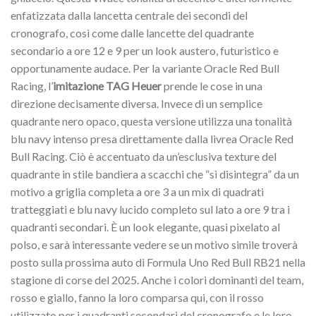
enfatizzata dalla lancetta centrale dei secondi del
cronografo, così come dalle lancette del quadrante
secondario a ore 12 e 9 per un look austero, futuristico e
opportunamente audace. Per la variante Oracle Red Bull
Racing, l’
imitazione TAG Heuer
prende le cose in una
direzione decisamente diversa. Invece di un semplice
quadrante nero opaco, questa versione utilizza una tonalità
blu navy intenso presa direttamente dalla livrea Oracle Red
Bull Racing. Ciò è accentuato da un’esclusiva texture del
quadrante in stile bandiera a scacchi che “si disintegra” da un
motivo a griglia completa a ore 3 a un mix di quadrati
tratteggiati e blu navy lucido completo sul lato a ore 9 tra i
quadranti secondari. È un look elegante, quasi pixelato al
polso, e sarà interessante vedere se un motivo simile troverà
posto sulla prossima auto di Formula Uno Red Bull RB21 nella
stagione di corse del 2025. Anche i colori dominanti del team,
rosso e giallo, fanno la loro comparsa qui, con il rosso
utilizzato per i quadranti secondari del cronografo e le loro