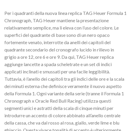
Per i quadranti della nuova linea replica TAG Heuer Formula 1
Chronograph, TAG Heuer mantiene la presentazione
relativamente semplice, ma li eleva con l’uso del colore. Le
superfici del quadrante di base sono di un nero opaco
fortemente venato, interrotte da anelli dei capitoli del
quadrante secondario del cronografo lucido in rilievo in
grigio a ore 12, ore 6 e ore 9. Da qui, TAG Heuer replica
aggiunge lancette a spada scheletrate e un set di indici
applicati inclinati e smussati per una facile leggibilità.
Tuttavia, è l’anello dei capitoli tra gli indici delle ore e la scala
dei minuti esterna che definisce veramente il nuovo aspetto
della Formula 1. Ogni variante della serie (tranne il Formula 1
Chronograph x Oracle Red Bull Racing) utilizza questi
segmenti unici e astratti della scala di cinque minuti per
introdurre un accento di colore abbinato all’anello centrale
della cassa, che va dal rosso al rosa, giallo, verde lime e blu
ghiaccio. Questa vivace tonalità di accento è ulteriormente