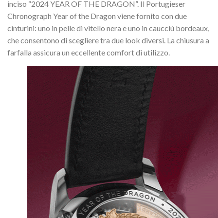
inciso “2024 YEAR OF THE DRAGON”. Il Portugieser
Chronograph Year of the Dragon viene fornito con due
cinturini: uno in pelle di vitello nera e uno in caucciù bordeaux,
che consentono di scegliere tra due look diversi. La chiusura a
farfalla assicura un eccellente comfort di utilizzo.