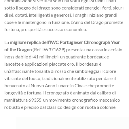
combinazione si verifica solo una volta ogni 60 anni. I nati
sotto il segno del drago sono considerati energici, forti, sicuri
di sé, dotati, intelligenti e generosi. I draghi iniziano grandi
cose e le mantengono in funzione. L’Anno del Drago promette
fortuna, prosperità e successo economico.
La
migliore replica dell’IWC Portugieser Chronograph Year
of the Dragon
(Ref. IW371629) presenta una cassa in acciaio
inossidabile di 41 millimetri, un quadrante bordeaux e
lancette e applicazioni placcate oro. Il bordeaux è
un’affascinante tonalità di rosso che simboleggia il colore
vibrante del fuoco, tradizionalmente utilizzato per dare il
benvenuto al Nuovo Anno Lunare in Cina e che promette
longevità e fortuna. Il cronografo è animato dal calibro di
manifattura 69355, un movimento cronografico meccanico
robusto e preciso dal classico design con ruota a colonne.