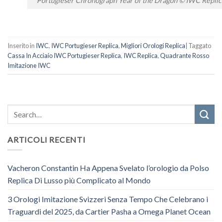
Portugieser Chronograph Year of the Dragon © IWC Replic
Inserito in
IWC
,
IWC Portugieser Replica
,
Migliori Orologi Replica
|
Taggato
Cassa In Acciaio IWC Portugieser Replica
,
IWC Replica
,
Quadrante Rosso
Imitazione IWC
ARTICOLI RECENTI
Vacheron Constantin Ha Appena Svelato l’orologio da Polso
Replica Di Lusso più Complicato al Mondo
3 Orologi Imitazione Svizzeri Senza Tempo Che Celebrano i
Traguardi del 2025, da Cartier Pasha a Omega Planet Ocean