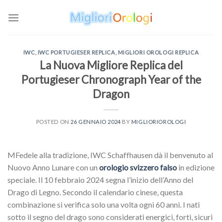
Skip
to
content
IWC
,
IWC PORTUGIESER REPLICA
,
MIGLIORI OROLOGI REPLICA
La Nuova Migliore Replica del
Portugieser Chronograph Year of the
Dragon
POSTED ON
26 GENNAIO 2024
BY
MIGLIORIOROLOGI
MFedele alla tradizione, IWC Schaffhausen dà il benvenuto al
Nuovo Anno Lunare con un
orologio svizzero falso
in edizione
speciale. Il 10 febbraio 2024 segna l’inizio dell’Anno del
Drago di Legno. Secondo il calendario cinese, questa
combinazione si verifica solo una volta ogni 60 anni. I nati
sotto il segno del drago sono considerati energici, forti, sicuri