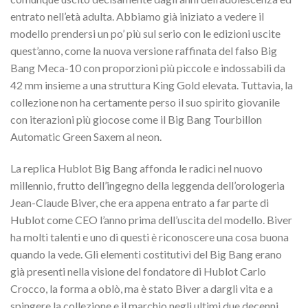
entrato nell’età adulta. Abbiamo già iniziato a vedere il
modello prendersi un po’ più sul serio con le edizioni uscite
quest’anno, come la nuova versione raffinata del falso Big
Bang Meca-10 con proporzioni più piccole e indossabili da
42 mm insieme a una struttura King Gold elevata. Tuttavia, la
collezione non ha certamente perso il suo spirito giovanile
con iterazioni più giocose come il Big Bang Tourbillon
Automatic Green Saxem al neon.
La replica Hublot Big Bang affonda le radici nel nuovo
millennio, frutto dell’ingegno della leggenda dell’orologeria
Jean-Claude Biver, che era appena entrato a far parte di
Hublot come CEO l’anno prima dell’uscita del modello. Biver
ha molti talenti e uno di questi è riconoscere una cosa buona
quando la vede. Gli elementi costitutivi del Big Bang erano
già presenti nella visione del fondatore di Hublot Carlo
Crocco, la forma a oblò, ma è stato Biver a dargli vita e a
spingere la collezione e il marchio negli ultimi due decenni.