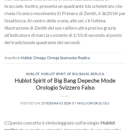
bracciale. Inoltre, presenta un quadrante blu scheletrato che
rivela l’iconico movimento El Primero di Zenith, il 3620 SK per
l’esattezza. Al centro della scena, alle sei, c’è l’ultima
illustrazione di Zenith del suo calibro ultra preciso grazie
all’indicatore di marcia costante di 1/10 di secondo al posto
del tradizionale quadrante dei secondi.
Inserito in
Hublot
,
Omega
,
Omega Seamaster Replica
HUBLOT
,
HUBLOT SPIRIT OF BIG BANG REPLICA
Hublot Spirit of Big Bang Depeche Mode
Orologio Svizzero Falso
POSTED ON
25 FEBBRAIO 2024
BY
MIGLIORIOROLOGI
CQuesto concetto è simboleggiato sull’orologio
Hublot
replica
da un motivo a teschio impreziosito da una clessidra.