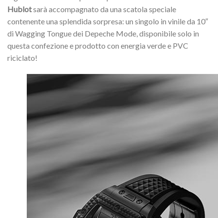
Hublot
sarà accompagnato da una scatola speciale
contenente una splendida sorpresa: un singolo in vinile da 10″
di Wagging Tongue dei Depeche Mode, disponibile solo in
questa confezione e prodotto con energia verde e PVC
riciclato!