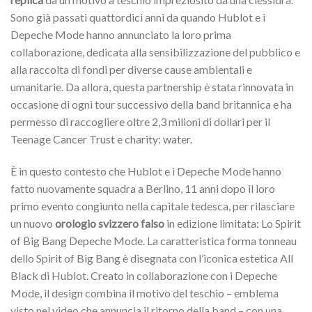
Sono già passati quattordici anni da quando Hublot e i
Depeche Mode hanno annunciato la loro prima
collaborazione, dedicata alla sensibilizzazione del pubblico e
alla raccolta di fondi per diverse cause ambientali e
umanitarie. Da allora, questa partnership è stata rinnovata in
occasione di ogni tour successivo della band britannica e ha
permesso di raccogliere oltre 2,3 milioni di dollari per il
Teenage Cancer Trust e charity: water.
È in questo contesto che Hublot e i Depeche Mode hanno
fatto nuovamente squadra a Berlino, 11 anni dopo il loro
primo evento congiunto nella capitale tedesca, per rilasciare
un nuovo
orologio svizzero falso
in edizione limitata: Lo Spirit
of Big Bang Depeche Mode. La caratteristica forma tonneau
dello Spirit of Big Bang è disegnata con l’iconica estetica All
Black di Hublot. Creato in collaborazione con i Depeche
Mode, il design combina il motivo del teschio – emblema
visto nel video che annuncia il ritorno della band – con una