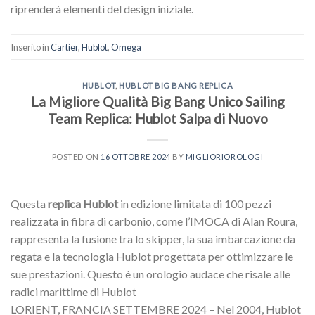
riprenderà elementi del design iniziale.
Inserito in
Cartier
,
Hublot
,
Omega
HUBLOT
,
HUBLOT BIG BANG REPLICA
La Migliore Qualità Big Bang Unico Sailing
Team Replica: Hublot Salpa di Nuovo
POSTED ON
16 OTTOBRE 2024
BY
MIGLIORIOROLOGI
Questa
replica Hublot
in edizione limitata di 100 pezzi
realizzata in fibra di carbonio, come l’IMOCA di Alan Roura,
rappresenta la fusione tra lo skipper, la sua imbarcazione da
regata e la tecnologia Hublot progettata per ottimizzare le
sue prestazioni. Questo è un orologio audace che risale alle
radici marittime di Hublot
LORIENT, FRANCIA SETTEMBRE 2024 – Nel 2004, Hublot