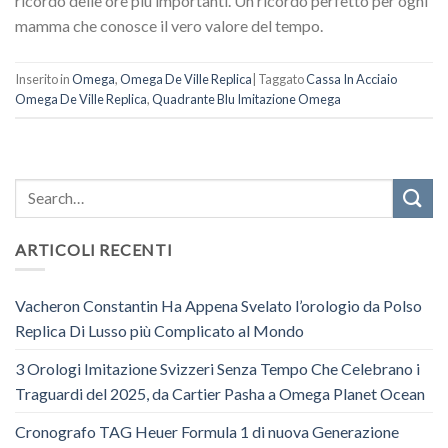
ricordo delle ore più importanti. Un ricordo perfetto per ogni
mamma che conosce il vero valore del tempo.
Inserito in
Omega
,
Omega De Ville Replica
|
Taggato
Cassa In Acciaio
Omega De Ville Replica
,
Quadrante Blu Imitazione Omega
ARTICOLI RECENTI
Vacheron Constantin Ha Appena Svelato l’orologio da Polso
Replica Di Lusso più Complicato al Mondo
3 Orologi Imitazione Svizzeri Senza Tempo Che Celebrano i
Traguardi del 2025, da Cartier Pasha a Omega Planet Ocean
Cronografo TAG Heuer Formula 1 di nuova Generazione