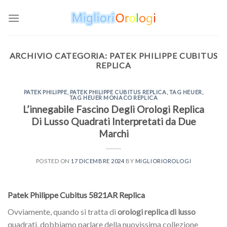
Skip
to
content
ARCHIVIO CATEGORIA:
PATEK PHILIPPE CUBITUS
REPLICA
PATEK PHILIPPE
,
PATEK PHILIPPE CUBITUS REPLICA
,
TAG HEUER
,
TAG HEUER MONACO REPLICA
L’innegabile Fascino Degli Orologi Replica
Di Lusso Quadrati Interpretati da Due
Marchi
POSTED ON
17 DICEMBRE 2024
BY
MIGLIORIOROLOGI
Patek Philippe Cubitus 5821AR Replica
Ovviamente, quando si tratta di
orologi replica di lusso
quadrati, dobbiamo parlare della nuovissima collezione