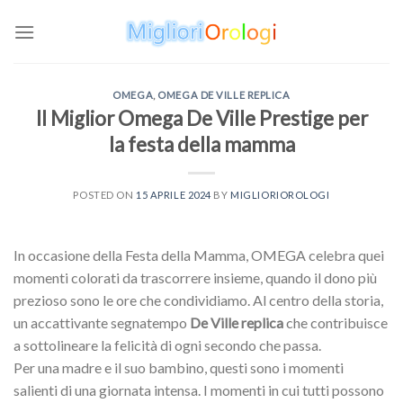
Skip
to
content
OMEGA
,
OMEGA DE VILLE REPLICA
Il Miglior Omega De Ville Prestige per
la festa della mamma
POSTED ON
15 APRILE 2024
BY
MIGLIORIOROLOGI
In occasione della Festa della Mamma, OMEGA celebra quei
momenti colorati da trascorrere insieme, quando il dono più
prezioso sono le ore che condividiamo. Al centro della storia,
un accattivante segnatempo
De Ville replica
che contribuisce
a sottolineare la felicità di ogni secondo che passa.
Per una madre e il suo bambino, questi sono i momenti
salienti di una giornata intensa. I momenti in cui tutti possono