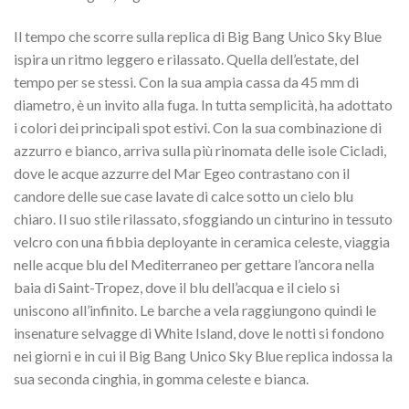
Il tempo che scorre sulla replica di Big Bang Unico Sky Blue
ispira un ritmo leggero e rilassato. Quella dell’estate, del
tempo per se stessi. Con la sua ampia cassa da 45 mm di
diametro, è un invito alla fuga. In tutta semplicità, ha adottato
i colori dei principali spot estivi. Con la sua combinazione di
azzurro e bianco, arriva sulla più rinomata delle isole Cicladi,
dove le acque azzurre del Mar Egeo contrastano con il
candore delle sue case lavate di calce sotto un cielo blu
chiaro. Il suo stile rilassato, sfoggiando un cinturino in tessuto
velcro con una fibbia deployante in ceramica celeste, viaggia
nelle acque blu del Mediterraneo per gettare l’ancora nella
baia di Saint-Tropez, dove il blu dell’acqua e il cielo si
uniscono all’infinito. Le barche a vela raggiungono quindi le
insenature selvagge di White Island, dove le notti si fondono
nei giorni e in cui il Big Bang Unico Sky Blue replica indossa la
sua seconda cinghia, in gomma celeste e bianca.