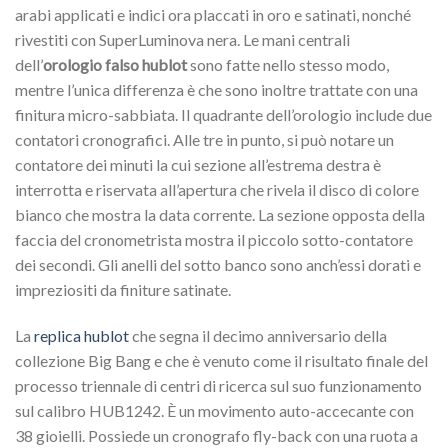
arabi applicati e indici ora placcati in oro e satinati, nonché
rivestiti con SuperLuminova nera.
Le mani centrali
dell’
orologio falso hublot
sono fatte nello stesso modo,
mentre l’unica differenza è che sono inoltre trattate con una
finitura micro-sabbiata.
Il quadrante dell’orologio include due
contatori cronografici.
Alle tre in punto, si può notare un
contatore dei minuti la cui sezione all’estrema destra è
interrotta e riservata all’apertura che rivela il disco di colore
bianco che mostra la data corrente.
La sezione opposta della
faccia del cronometrista mostra il piccolo sotto-contatore
dei secondi.
Gli anelli del sotto banco sono anch’essi dorati e
impreziositi da finiture satinate.
La
replica hublot
che segna il decimo anniversario della
collezione Big Bang e che è venuto come il risultato finale del
processo triennale di centri di ricerca sul suo funzionamento
sul calibro HUB1242.
È un movimento auto-accecante con
38 gioielli.
Possiede un cronografo fly-back con una ruota a