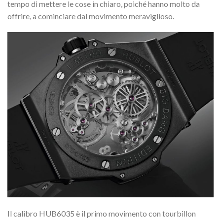
tempo di mettere le cose in chiaro, poiché hanno molto da
offrire, a cominciare dal movimento meraviglioso.
Il calibro HUB6035 è il primo movimento con tourbillon