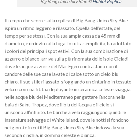
Big Bang Unico Sky Blue ©
Hublot Replica
Il tempo che scorre sulla replica di Big Bang Unico Sky Blue
ispira un ritmo leggero e rilassato. Quella dell’estate, del
tempo per se stessi. Con la sua ampia cassa da 45 mm di
diametro, è un invito alla fuga. In tutta semplicità, ha adottato
i colori dei principali spot estivi. Con la sua combinazione di
azzurro e bianco, arriva sulla più rinomata delle isole Cicladi,
dove le acque azzurre del Mar Egeo contrastano con il
candore delle sue case lavate di calce sotto un cielo blu
chiaro. Il suo stile rilassato, sfoggiando un cinturino in tessuto
velcro con una fibbia deployante in ceramica celeste, viaggia
nelle acque blu del Mediterraneo per gettare l’ancora nella
baia di Saint-Tropez, dove il blu dell’acqua e il cielo si
uniscono all’infinito. Le barche a vela raggiungono quindi le
insenature selvagge di White Island, dove le notti si fondono
nei giorni e in cui il Big Bang Unico Sky Blue indossa la sua
seconda cinghia, in gomma celeste e bianca.