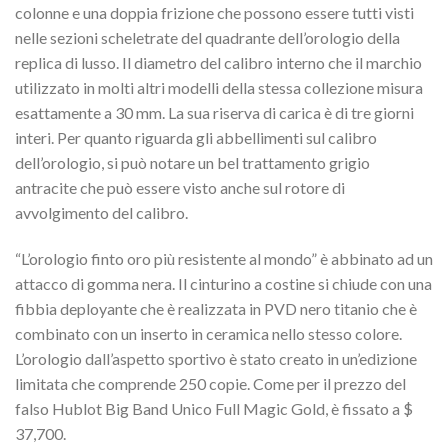
colonne e una doppia frizione che possono essere tutti visti
nelle sezioni scheletrate del quadrante dell’orologio della
replica di lusso.
Il diametro del calibro interno che il marchio
utilizzato in molti altri modelli della stessa collezione misura
esattamente a 30 mm.
La sua riserva di carica è di tre giorni
interi.
Per quanto riguarda gli abbellimenti sul calibro
dell’orologio, si può notare un bel trattamento grigio
antracite che può essere visto anche sul rotore di
avvolgimento del calibro.
“L’orologio finto oro più resistente al mondo” è abbinato ad un
attacco di gomma nera.
Il cinturino a costine si chiude con una
fibbia deployante che è realizzata in PVD nero titanio che è
combinato con un inserto in ceramica nello stesso colore.
L’orologio dall’aspetto sportivo è stato creato in un’edizione
limitata che comprende 250 copie.
Come per il prezzo del
falso Hublot Big Band Unico Full Magic Gold, è fissato a $
37,700.