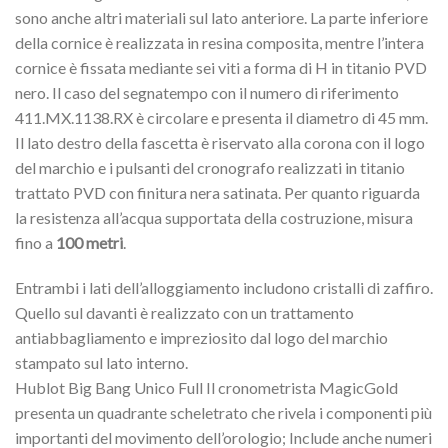
sono anche altri materiali sul lato anteriore. La parte inferiore
della cornice è realizzata in resina composita, mentre l’intera
cornice è fissata mediante sei viti a forma di H in titanio PVD
nero. Il caso del segnatempo con il numero di riferimento
411.MX.1138.RX è circolare e presenta il diametro di 45 mm.
Il lato destro della fascetta è riservato alla corona con il logo
del marchio e i pulsanti del cronografo realizzati in titanio
trattato PVD con finitura nera satinata.
Per quanto riguarda
la resistenza all’acqua supportata della costruzione, misura
fino a
100 metri
.
Entrambi i lati dell’alloggiamento includono cristalli di zaffiro.
Quello sul davanti è realizzato con un trattamento
antiabbagliamento e impreziosito dal logo del marchio
stampato sul lato interno.
Hublot Big Bang Unico Full Il cronometrista MagicGold
presenta un quadrante scheletrato che rivela i componenti più
importanti del movimento dell’orologio;
Include anche numeri