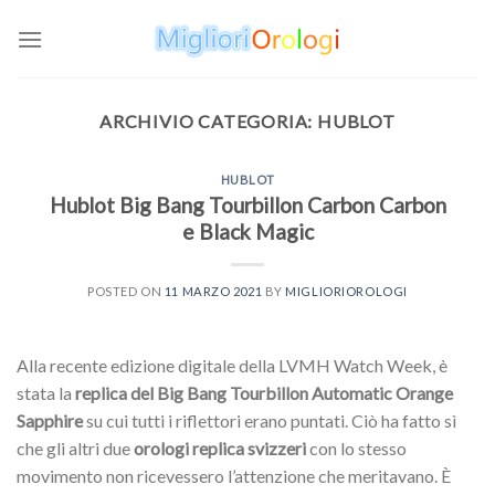
Skip
to
content
ARCHIVIO CATEGORIA:
HUBLOT
HUBLOT
Hublot Big Bang Tourbillon Carbon Carbon
e Black Magic
POSTED ON
11 MARZO 2021
BY
MIGLIORIOROLOGI
Alla recente edizione digitale della LVMH Watch Week, è
stata la
replica del Big Bang Tourbillon Automatic Orange
Sapphire
su cui tutti i riflettori erano puntati. Ciò ha fatto sì
che gli altri due
orologi replica svizzeri
con lo stesso
movimento non ricevessero l’attenzione che meritavano. È