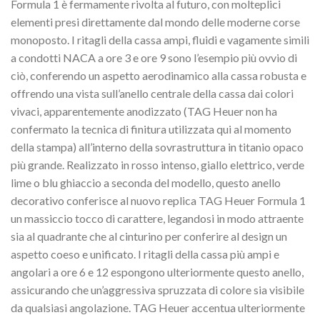
Formula 1 è fermamente rivolta al futuro, con molteplici
elementi presi direttamente dal mondo delle moderne corse
monoposto. I ritagli della cassa ampi, fluidi e vagamente simili
a condotti NACA a ore 3 e ore 9 sono l’esempio più ovvio di
ciò, conferendo un aspetto aerodinamico alla cassa robusta e
offrendo una vista sull’anello centrale della cassa dai colori
vivaci, apparentemente anodizzato (TAG Heuer non ha
confermato la tecnica di finitura utilizzata qui al momento
della stampa) all’interno della sovrastruttura in titanio opaco
più grande. Realizzato in rosso intenso, giallo elettrico, verde
lime o blu ghiaccio a seconda del modello, questo anello
decorativo conferisce al nuovo replica TAG Heuer Formula 1
un massiccio tocco di carattere, legandosi in modo attraente
sia al quadrante che al cinturino per conferire al design un
aspetto coeso e unificato. I ritagli della cassa più ampi e
angolari a ore 6 e 12 espongono ulteriormente questo anello,
assicurando che un’aggressiva spruzzata di colore sia visibile
da qualsiasi angolazione. TAG Heuer accentua ulteriormente