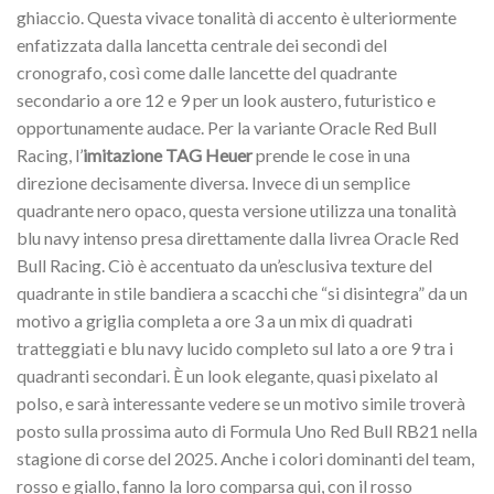
ghiaccio. Questa vivace tonalità di accento è ulteriormente
enfatizzata dalla lancetta centrale dei secondi del
cronografo, così come dalle lancette del quadrante
secondario a ore 12 e 9 per un look austero, futuristico e
opportunamente audace. Per la variante Oracle Red Bull
Racing, l’
imitazione TAG Heuer
prende le cose in una
direzione decisamente diversa. Invece di un semplice
quadrante nero opaco, questa versione utilizza una tonalità
blu navy intenso presa direttamente dalla livrea Oracle Red
Bull Racing. Ciò è accentuato da un’esclusiva texture del
quadrante in stile bandiera a scacchi che “si disintegra” da un
motivo a griglia completa a ore 3 a un mix di quadrati
tratteggiati e blu navy lucido completo sul lato a ore 9 tra i
quadranti secondari. È un look elegante, quasi pixelato al
polso, e sarà interessante vedere se un motivo simile troverà
posto sulla prossima auto di Formula Uno Red Bull RB21 nella
stagione di corse del 2025. Anche i colori dominanti del team,
rosso e giallo, fanno la loro comparsa qui, con il rosso