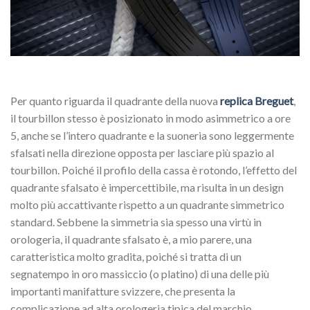
Per quanto riguarda il quadrante della nuova
replica Breguet
,
il tourbillon stesso è posizionato in modo asimmetrico a ore
5, anche se l’intero quadrante e la suoneria sono leggermente
sfalsati nella direzione opposta per lasciare più spazio al
tourbillon. Poiché il profilo della cassa è rotondo, l’effetto del
quadrante sfalsato è impercettibile, ma risulta in un design
molto più accattivante rispetto a un quadrante simmetrico
standard. Sebbene la simmetria sia spesso una virtù in
orologeria, il quadrante sfalsato è, a mio parere, una
caratteristica molto gradita, poiché si tratta di un
segnatempo in oro massiccio (o platino) di una delle più
importanti manifatture svizzere, che presenta la
complicazione ad alta orologeria tipica del marchio.