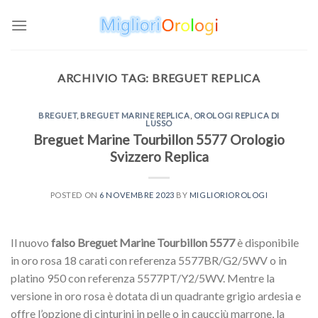
Skip
to
content
ARCHIVIO TAG:
BREGUET REPLICA
BREGUET
,
BREGUET MARINE REPLICA
,
OROLOGI REPLICA DI
LUSSO
Breguet Marine Tourbillon 5577 Orologio
Svizzero Replica
POSTED ON
6 NOVEMBRE 2023
BY
MIGLIORIOROLOGI
Il nuovo
falso Breguet Marine Tourbillon 5577
è disponibile
in oro rosa 18 carati con referenza 5577BR/G2/5WV o in
platino 950 con referenza 5577PT/Y2/5WV. Mentre la
versione in oro rosa è dotata di un quadrante grigio ardesia e
offre l’opzione di cinturini in pelle o in caucciù marrone, la