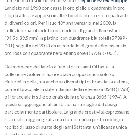
come icona di stile nelle collezioni di
repliche Patek Philippe
.
Lanciato nel 1968 con cassa in oro giallo e quadrante in oro
blu, da allora è apparso in altre tonalità d’oro e con quadranti
di diversi colori. Per il suo 40° anniversario, nel 2008, la
collezione ha introdotto un modello di grandi dimensioni
(34,5 x 39,5 mm) in platino, con quadrante blu soleil (5738P-
001), seguito nel 2018 da un modello di grandi dimensioni in
oro rosa con quadrante nero ebano soleil (5738R- 001).
Dal momento del lancio e fino ai primi anni Ottanta, la
collezione Golden Ellipse è stata proposta non solo su
cinturini in pelle, ma anche su diversi tipi di bracciali a catena,
come il bracciale in stile milanais della referenza 3548 (1968)
o il bracciale in stile polonais della referenza 3605 (1974). A
questi si aggiungono alcuni bracciali a maglie dal design
particolarmente particolare. La grande creatività espressa nei
bracciali si aggiunge all’aura che circonda questo orologio
replica di lusso di punta degli anni Settanta, un’alleanza unica
di audacia ed equilibrio.