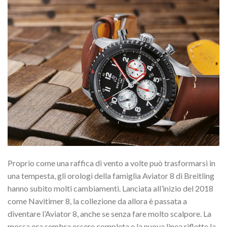
Proprio come una raffica di vento a volte può trasformarsi in
una tempesta, gli orologi della famiglia Aviator 8 di Breitling
hanno subito molti cambiamenti. Lanciata all’inizio del 2018
come Navitimer 8, la collezione da allora è passata a
diventare l’Aviator 8, anche se senza fare molto scalpore. La
mossa ora sembra essere completa e la nuova linea riflette la