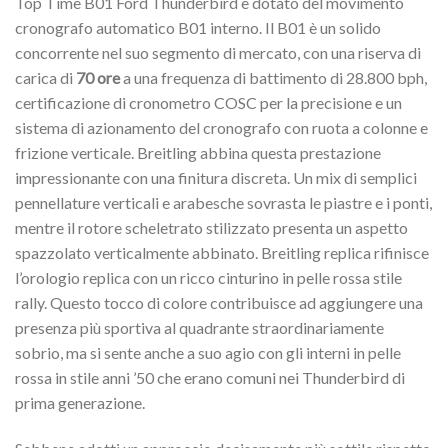
Top Time B01 Ford Thunderbird è dotato del movimento
cronografo automatico B01 interno. Il B01 è un solido
concorrente nel suo segmento di mercato, con una riserva di
carica di
70 ore
a una frequenza di battimento di 28.800 bph,
certificazione di cronometro COSC per la precisione e un
sistema di azionamento del cronografo con ruota a colonne e
frizione verticale. Breitling abbina questa prestazione
impressionante con una finitura discreta. Un mix di semplici
pennellature verticali e arabesche sovrasta le piastre e i ponti,
mentre il rotore scheletrato stilizzato presenta un aspetto
spazzolato verticalmente abbinato. Breitling replica rifinisce
l’orologio replica con un ricco cinturino in pelle rossa stile
rally. Questo tocco di colore contribuisce ad aggiungere una
presenza più sportiva al quadrante straordinariamente
sobrio, ma si sente anche a suo agio con gli interni in pelle
rossa in stile anni ’50 che erano comuni nei Thunderbird di
prima generazione.