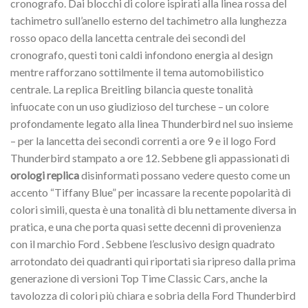
cronografo. Dai blocchi di colore ispirati alla linea rossa del
tachimetro sull’anello esterno del tachimetro alla lunghezza
rosso opaco della lancetta centrale dei secondi del
cronografo, questi toni caldi infondono energia al design
mentre rafforzano sottilmente il tema automobilistico
centrale. La replica Breitling bilancia queste tonalità
infuocate con un uso giudizioso del turchese – un colore
profondamente legato alla linea Thunderbird nel suo insieme
– per la lancetta dei secondi correnti a ore 9 e il logo Ford
Thunderbird stampato a ore 12. Sebbene gli appassionati di
orologi replica
disinformati possano vedere questo come un
accento “Tiffany Blue” per incassare la recente popolarità di
colori simili, questa è una tonalità di blu nettamente diversa in
pratica, e una che porta quasi sette decenni di provenienza
con il marchio Ford . Sebbene l’esclusivo design quadrato
arrotondato dei quadranti qui riportati sia ripreso dalla prima
generazione di versioni Top Time Classic Cars, anche la
tavolozza di colori più chiara e sobria della Ford Thunderbird