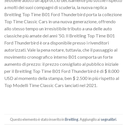
Sebbene adotti un approccio decisamente più sottile rispetto
a molti dei suoi compagni di scuderia, la nuova replica
Breitling Top Time B01 Ford Thunderbird porta la collezione
Top Time Classic Cars in una nuova generazione, offrendo
allo stesso tempo un irresistibile tributo a una delle auto
classiche più amate del anni ’50. Il Breitling Top Time B01
Ford Thunderbird è ora disponibile presso i rivenditori
autorizzati. Vale la pena notare, tuttavia, che il passaggio al
movimento cronografico interno B01 comporta un forte
aumento di prezzo: il prezzo consigliato al pubblico iniziale
per il Breitling Top Time B01 Ford Thunderbird è di $ 8.000
USD al momento della stampa, ben $ 2.500 in più rispetto al
Top Modelli Time Classic Cars lanciati nel 2021.
Questo elemento è stato inserito in
Breitling
. Aggiungilo ai
segnalibri
.