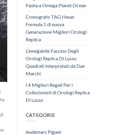
Pasha a Omega Planet Ocean
Cronografo TAG Heuer
Formula 1 di nuova
Generazione Migliori Orologi
Replica
L’innegabile Fascino Degli
Orologi Replica Di Lusso
Quadrati Interpretati da Due
Marchi
I 4 Migliori Regali Per i
5
Collezionisti di Orologi Replica
 ha
Di Lusso
li
CATEGORIE
na
Audemars Piguet