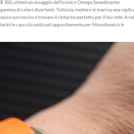
e a $ 300, ottieni un assaggio dell’iconico Omega Speedmaster
 gamma di colori divertenti. Tuttavia, mettere le mani su una replic
asso successivo è trovare il cinturino perfetto per il tuo stile. A tal
inturini in caucciù realizzati appositamente per MoonSwatch in