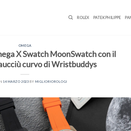
ROLEX
PATEK PHILIPPE
PA
OMEGA
mega X Swatch MoonSwatch con il
caucciù curvo di Wristbuddys
ON
14 MARZO 2023
BY
MIGLIORIOROLOGI