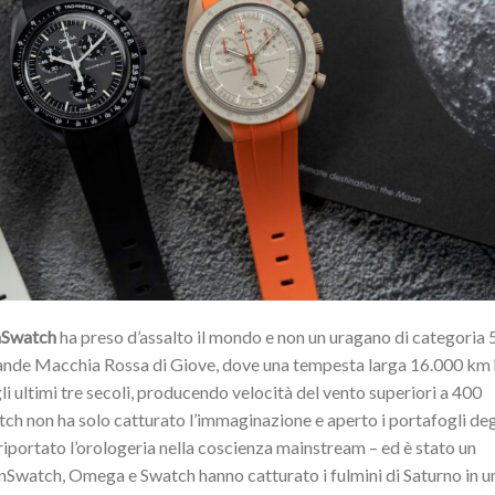
nSwatch
ha preso d’assalto il mondo e non un uragano di categoria 
 Grande Macchia Rossa di Giove, dove una tempesta larga 16.000 km
li ultimi tre secoli, producendo velocità del vento superiori a 400
ch non ha solo catturato l’immaginazione e aperto i portafogli deg
riportato l’orologeria nella coscienza mainstream – ed è stato un
Swatch, Omega e Swatch hanno catturato i fulmini di Saturno in u