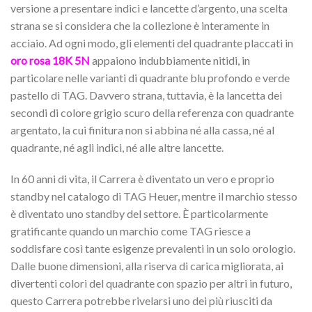
versione a presentare indici e lancette d’argento, una scelta
strana se si considera che la collezione è interamente in
acciaio. Ad ogni modo, gli elementi del quadrante placcati in
oro rosa 18K 5N
appaiono indubbiamente nitidi, in
particolare nelle varianti di quadrante blu profondo e verde
pastello di TAG. Davvero strana, tuttavia, è la lancetta dei
secondi di colore grigio scuro della referenza con quadrante
argentato, la cui finitura non si abbina né alla cassa, né al
quadrante, né agli indici, né alle altre lancette.
In 60 anni di vita, il Carrera è diventato un vero e proprio
standby nel catalogo di TAG Heuer, mentre il marchio stesso
è diventato uno standby del settore. È particolarmente
gratificante quando un marchio come TAG riesce a
soddisfare così tante esigenze prevalenti in un solo orologio.
Dalle buone dimensioni, alla riserva di carica migliorata, ai
divertenti colori del quadrante con spazio per altri in futuro,
questo Carrera potrebbe rivelarsi uno dei più riusciti da