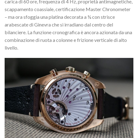
carica di 60 ore, frequenza di 4 Hz, proprietà antimagnetiche,
scappamento coassiale, certificazione Master Chronometer
– ma ora sfoggia una platina decorata a ¾ con strisce
arabescate di Ginevra che si irradiano dal centro del
bilanciere. La funzione cronografica è ancora azionata da una
combinazione di ruota a colonne e frizione verticale di alto
livello.