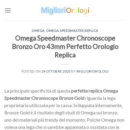
Skip
to
content
OMEGA
,
OMEGA SPEEDMASTER REPLICA
Omega Speedmaster Chronoscope
Bronzo Oro 43mm Perfetto Orologio
Replica
POSTED ON
24 OTTOBRE 2023
BY
MIGLIORIOROLOGI
La principale specificità di questa
perfetta replica Omega
Speedmaster Chronoscope Bronze Gold
riguarda la lega
proprietaria utilizzata per la cassa. Sviluppata internamente,
Bronze Gold è il risultato degli studi di Omega sul bronzo,
uno dei materiali più trendy del momento. Poiché Omega non
voleva una lega che si sarebbe appannata o ossidata con le