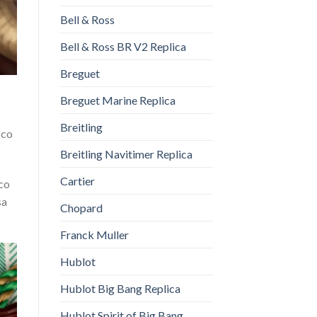
Bell & Ross
Bell & Ross BR V2 Replica
Breguet
Breguet Marine Replica
Breitling
ico
Breitling Navitimer Replica
Cartier
nco
sa
Chopard
Franck Muller
Hublot
Hublot Big Bang Replica
Hublot Spirit of Big Bang