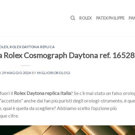
ROLEX
PATEK PHILIPPE
PA
OLEX
,
ROLEX DAYTONA REPLICA
ra Rolex Cosmograph Daytona ref. 16528
N
29 MAGGIO 2024
BY
MIGLIORIOROLOGI
fuori il
Rolex Daytona replica Italia
? Se c’è mai stato un falso orolo
“accettato” anche dai fan più puristi degli orologi-strumento, è qu
 qual è quella da scegliere? Abbiamo scelto l’opzione più
que cifre.