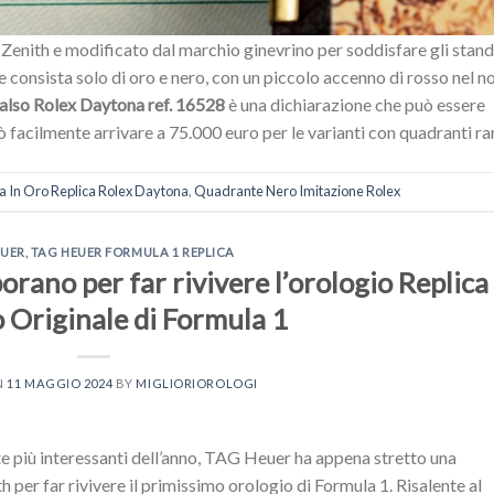
 Zenith e modificato dal marchio ginevrino per soddisfare gli stan
le consista solo di oro e nero, con un piccolo accenno di rosso nel 
also Rolex Daytona ref. 16528
è una dichiarazione che può essere
 facilmente arrivare a 75.000 euro per le varianti con quadranti rar
a In Oro Replica Rolex Daytona
,
Quadrante Nero Imitazione Rolex
EUER
,
TAG HEUER FORMULA 1 REPLICA
rano per far rivivere l’orologio Replica
o Originale di Formula 1
N
11 MAGGIO 2024
BY
MIGLIORIOROLOGI
te più interessanti dell’anno, TAG Heuer ha appena stretto una
 per far rivivere il primissimo orologio di Formula 1. Risalente al