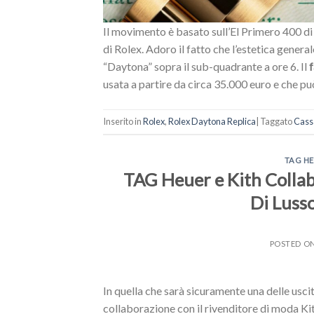
Il movimento è basato sull’El Primero 400 di
di Rolex. Adoro il fatto che l’estetica genera
“Daytona” sopra il sub-quadrante a ore 6. Il
f
usata a partire da circa 35.000 euro e che può
Inserito in
Rolex
,
Rolex Daytona Replica
|
Taggato
Cass
TAG H
TAG Heuer e Kith Collabo
Di Luss
POSTED O
In quella che sarà sicuramente una delle usci
collaborazione con il rivenditore di moda Kith