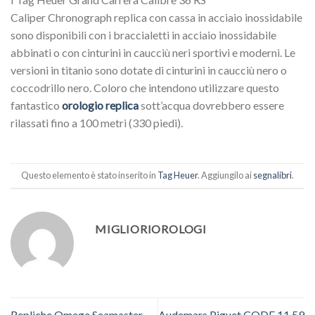
Caliper Chronograph replica con cassa in acciaio inossidabile
sono disponibili con i braccialetti in acciaio inossidabile
abbinati o con cinturini in caucciù neri sportivi e moderni. Le
versioni in titanio sono dotate di cinturini in caucciù nero o
coccodrillo nero. Coloro che intendono utilizzare questo
fantastico
orologio replica
sott’acqua dovrebbero essere
rilassati fino a 100 metri (330 piedi).
Questo elemento è stato inserito in
Tag Heuer
. Aggiungilo ai
segnalibri
.
MIGLIORIOROLOGI
Repliche Omega Seamaster
Audemars Piguet CODE 11.59