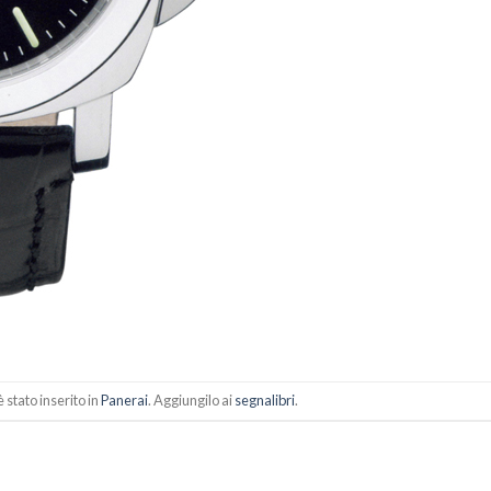
stato inserito in
Panerai
. Aggiungilo ai
segnalibri
.