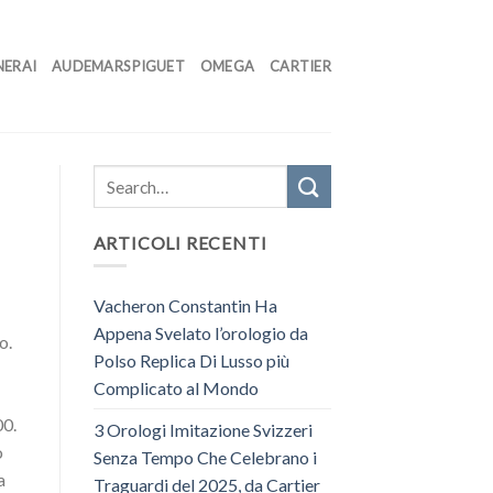
NERAI
AUDEMARS PIGUET
OMEGA
CARTIER
ARTICOLI RECENTI
Vacheron Constantin Ha
Appena Svelato l’orologio da
o.
Polso Replica Di Lusso più
Complicato al Mondo
00.
3 Orologi Imitazione Svizzeri
o
Senza Tempo Che Celebrano i
a
Traguardi del 2025, da Cartier