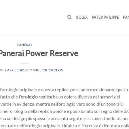
ROLEX
PATEK PHILIPPE
PA
PANERAI
 Panerai Power Reserve
 ON
9 APRILE 2018
BY
MIGLIORIOROLOGI
a l’orologio originale e questa replica, possiamo menzionarne quattr
fatto che l’
orologio replica
ha un colore diverso nei numeri del
erde in evidenza, mentre nell’orologio vero sono di un tono più
so nell’orologio della replica poiché è posizionato sul segno delle 3:
é ha un design più spesso e presenta segni neri su uno sfondo bianc
strato nell’orologio originale. Un’altra differenza è denotata dall