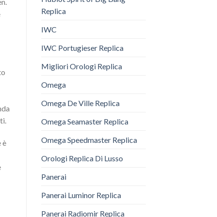
en.
Replica
e
IWC
IWC Portugieser Replica
Migliori Orologi Replica
to
Omega
Omega De Ville Replica
onda
ti.
Omega Seamaster Replica
Omega Speedmaster Replica
 è
Orologi Replica Di Lusso
e
Panerai
Panerai Luminor Replica
Panerai Radiomir Replica