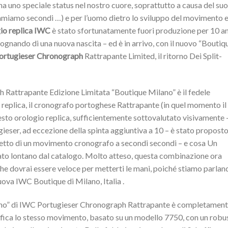
a uno speciale status nel nostro cuore, soprattutto a causa del suo
miamo secondi …) e per l’uomo dietro lo sviluppo del movimento 
io replica IWC
è stato sfortunatamente fuori produzione per 10 a
ognando di una nuova nascita – ed è in arrivo, con il nuovo “Boutiq
rtugieser Chronograph
Rattrapante Limited, il ritorno Dei Split-
attrapante Edizione Limitata “Boutique Milano” è il fedele
 replica, il cronografo portoghese Rattrapante (in quel momento il
esto orologio replica, sufficientemente sottovalutato visivamente 
ieser, ad eccezione della spinta aggiuntiva a 10 – è stato propost
oncetto di un movimento cronografo a secondi secondi – e cosa Un
ato lontano dal catalogo. Molto atteso, questa combinazione ora
che dovrai essere veloce per metterti le mani, poiché stiamo parlan
nuova IWC Boutique di Milano, Italia .
no” di IWC Portugieser Chronograph Rattrapante è completamen
gnifica lo stesso movimento, basato su un modello 7750, con un robu