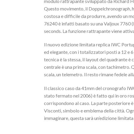
modulo rattrapante sviluppato da Richard Ha
Questo movimento, il Doppelchronograph, ha
costosa e difficile da produrre, avendo un m
76240 è infatti basato su una Valjoux 7760 (l
seconds. La funzione rattrapante viene attiva
Il nuovo edizione limitata replica IWC Portu
ed elegante, con i totalizzatori posti a 12 e 
tecnica è la stessa, il layout del quadrante
centrale è una prima scala, con tachimetro. Qu
scala, un telemetro. Il resto rimane fedele all
Il classico caso da 41mm del cronografo IWC
stato fermato nel 2006) è fatto qui in oro ro
corrispondono al caso. La parte posteriore è i
Visconti, simbolo e emblema della città. Og
immaginare, questa sarà un’edizione limitata d