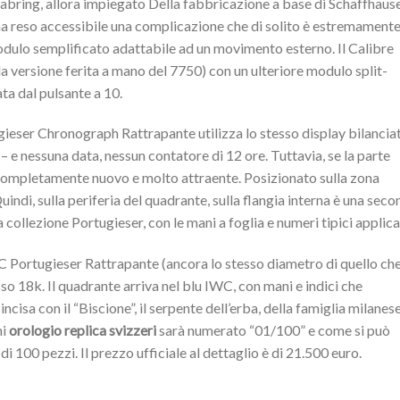
bring, allora impiegato Della fabbricazione a base di Schaffhaus
 reso accessibile una complicazione che di solito è estremament
odulo semplificato adattabile ad un movimento esterno. Il Calibre
a versione ferita a mano del 7750) con un ulteriore modulo split-
ta dal pulsante a 10.
gieser Chronograph Rattrapante utilizza lo stesso display bilancia
6 – e nessuna data, nessun contatore di 12 ore. Tuttavia, se la parte
 è completamente nuovo e molto attraente. Posizionato sulla zona
indi, sulla periferia del quadrante, sulla flangia interna è una sec
a collezione Portugieser, con le mani a foglia e numeri tipici applica
 Portugieser Rattrapante (ancora lo stesso diametro di quello che
sso 18k. Il quadrante arriva nel blu IWC, con mani e indici che
ncisa con il “Biscione”, il serpente dell’erba, della famiglia milanes
ni
orologio replica svizzeri
sarà numerato “01/100” e come si può
i 100 pezzi. Il prezzo ufficiale al dettaglio è di 21.500 euro.