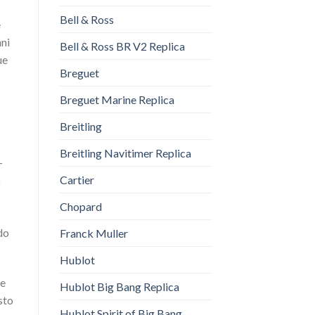
Bell & Ross
e
nni
Bell & Ross BR V2 Replica
ue
Breguet
Breguet Marine Replica
Breitling
Breitling Navitimer Replica
–
o
Cartier
Chopard
do
Franck Muller
Hublot
te
Hublot Big Bang Replica
sto
Hublot Spirit of Big Bang