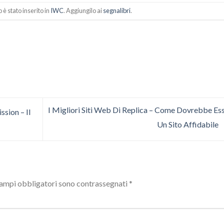
è stato inserito in
IWC
. Aggiungilo ai
segnalibri
.
I Migliori Siti Web Di Replica – Come Dovrebbe Es
ssion – Il
Un Sito Affidabile
campi obbligatori sono contrassegnati
*