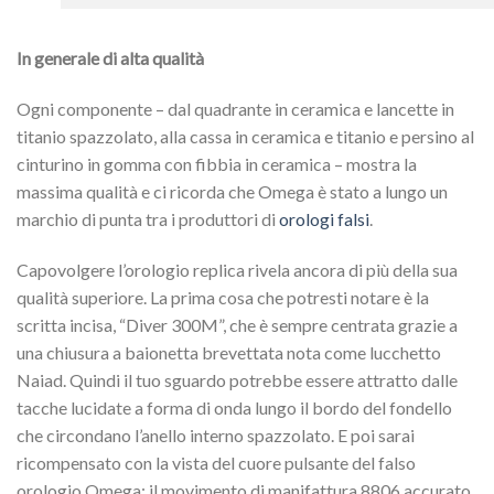
In generale di alta qualità
Ogni componente – dal quadrante in ceramica e lancette in
titanio spazzolato, alla cassa in ceramica e titanio e persino al
cinturino in gomma con fibbia in ceramica – mostra la
massima qualità e ci ricorda che Omega è stato a lungo un
marchio di punta tra i produttori di
orologi falsi
.
Capovolgere l’orologio replica rivela ancora di più della sua
qualità superiore. La prima cosa che potresti notare è la
scritta incisa, “Diver 300M”, che è sempre centrata grazie a
una chiusura a baionetta brevettata nota come lucchetto
Naiad. Quindi il tuo sguardo potrebbe essere attratto dalle
tacche lucidate a forma di onda lungo il bordo del fondello
che circondano l’anello interno spazzolato. E poi sarai
ricompensato con la vista del cuore pulsante del falso
orologio Omega: il movimento di manifattura 8806 accurato,