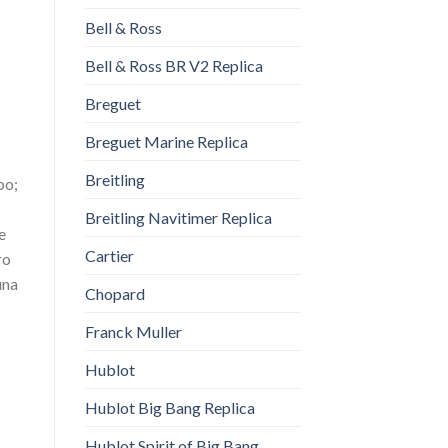
Bell & Ross
Bell & Ross BR V2 Replica
Breguet
Breguet Marine Replica
Breitling
po;
Breitling Navitimer Replica
e
Cartier
ro
una
Chopard
Franck Muller
Hublot
Hublot Big Bang Replica
Hublot Spirit of Big Bang