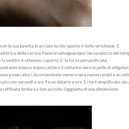
 con la sua lunetta in acciaio lucido questo è bello wristwear. E
i fabbrica della corona Panerai salvaguardare l’accuratezza del tem
 fa sentire ‘è ottenuto coperto’. E ‘la forza personificata.
quadrante bianco impeccabile e il cinturino nero in pelle di alligator
nose e marcatori, incontaminate vernice nera numeri arabi e un vet
n piccolo secondi a ore 9 e un datario a ore 3, che è amplificato da 
ta raffinata finitura è ben accolto l’aggiunta di una dimensione