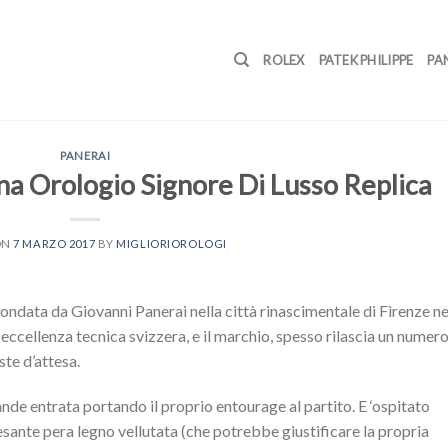
ROLEX
PATEK PHILIPPE
PA
PANERAI
a Orologio Signore Di Lusso Replica
ON
7 MARZO 2017
BY
MIGLIORIOROLOGI
fondata da Giovanni Panerai nella città rinascimentale di Firenze ne
 eccellenza tecnica svizzera, e il marchio, spesso rilascia un numer
ste d’attesa.
nde entrata portando il proprio entourage al partito. E ‘ospitato
pesante pera legno vellutata (che potrebbe giustificare la propria