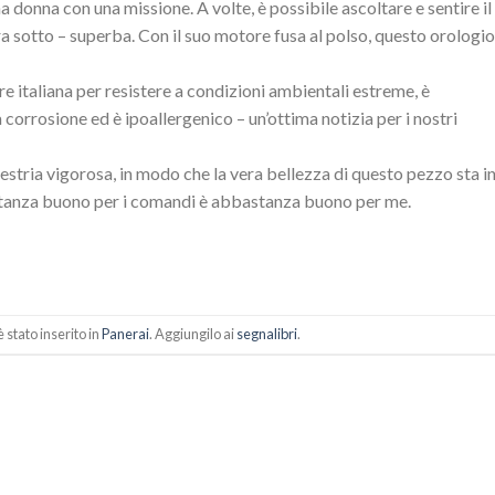
 donna con una missione. A volte, è possibile ascoltare e sentire il
otto – superba. Con il suo motore fusa al polso, questo orologio
e italiana per resistere a condizioni ambientali estreme, è
 corrosione ed è ipoallergenico – un’ottima notizia per i nostri
estria vigorosa, in modo che la vera bellezza di questo pezzo sta i
bastanza buono per i comandi è abbastanza buono per me.
stato inserito in
Panerai
. Aggiungilo ai
segnalibri
.