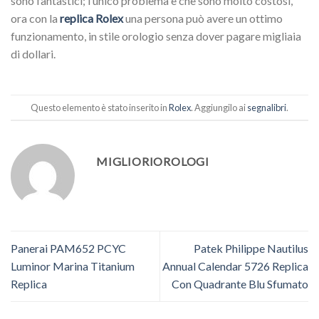
sono fantastici; l’unico problema è che sono molto costosi,
ora con la
replica Rolex
una persona può avere un ottimo
funzionamento, in stile orologio senza dover pagare migliaia
di dollari.
Questo elemento è stato inserito in
Rolex
. Aggiungilo ai
segnalibri
.
MIGLIORIOROLOGI
Panerai PAM652 PCYC
Patek Philippe Nautilus
Luminor Marina Titanium
Annual Calendar 5726 Replica
Replica
Con Quadrante Blu Sfumato