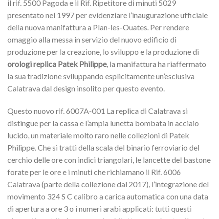
il rif. 5500 Pagoda e il Rif. Ripetitore di minuti 5029
presentato nel 1997 per evidenziare l’inaugurazione ufficiale
della nuova manifattura a Plan-les-Ouates. Per rendere
omaggio alla messa in servizio del nuovo edificio di
produzione per la creazione, lo sviluppo e la produzione di
orologi replica Patek Philippe
, la manifattura ha riaffermato
la sua tradizione sviluppando esplicitamente un’esclusiva
Calatrava dal design insolito per questo evento.
Questo nuovo rif. 6007A-001 La replica di Calatrava si
distingue per la cassa e l’ampia lunetta bombata in acciaio
lucido, un materiale molto raro nelle collezioni di Patek
Philippe. Che si tratti della scala del binario ferroviario del
cerchio delle ore con indici triangolari, le lancette del bastone
forate per le ore e i minuti che richiamano il Rif. 6006
Calatrava (parte della collezione dal 2017), l’integrazione del
movimento 324 S C calibro a carica automatica con una data
di apertura a ore 3 o i numeri arabi applicati: tutti questi