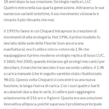
18 anni dopo la sua creazione, l’orologio replica L.U.C
Quattro entra nella sua quarta generazione.
Attraverso le sue
numerose varianti estetiche, il suo movimento visionario è
rimasto il più rilevante che mai.
Il 1993 fu l’anno in cui Chopard intraprese la creazione di
movimenti di alta orologeria.
Nel 1996, il primo modello fu
lanciato dalla sede della Fleurier (non ancora una
manifattura): era il calibro micro-rotore da 1,96 che
equipaggiava il primo moderno orologio replica di lusso LUC,
il 1860. Nel 2000, quando iniziarono gli orologi meccanici
per
decollare, il marchio ha lanciato il suo secondo calibro, il 1.98
a carica manuale (che in seguito sarebbe stato ribattezzato
98.01).
Questa volta Chopard si concentrò su una nuova
funzione, la lunga riserva di carica.
Con i suoi quattro barili
accatastati due a due in serie, il calibro può raggiungere
un’autonomia di 216 ore o 9 giorni.
Questa era una soluzione
innovativa all’epoca, poiché superava il problema principale