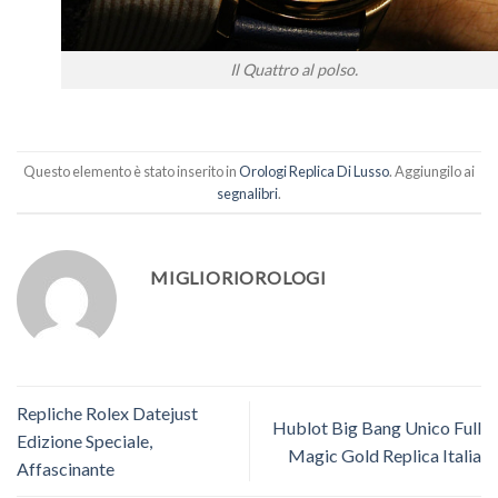
Il Quattro al polso.
Questo elemento è stato inserito in
Orologi Replica Di Lusso
. Aggiungilo ai
segnalibri
.
MIGLIORIOROLOGI
Repliche Rolex Datejust
Hublot Big Bang Unico Full
Edizione Speciale,
Magic Gold Replica Italia
Affascinante