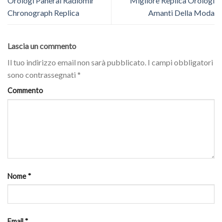
Orologi Panerai Radiomir
Migliore Replica Orologi
Chronograph Replica
Amanti Della Moda
Lascia un commento
Il tuo indirizzo email non sarà pubblicato.
I campi obbligatori
sono contrassegnati
*
Commento
Nome
*
Email
*