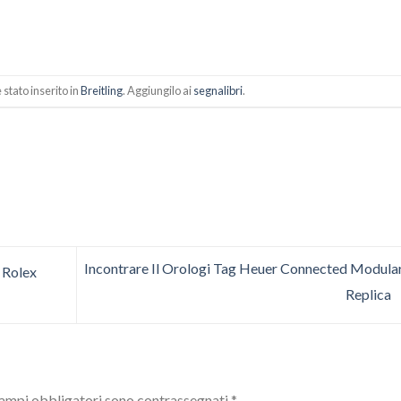
stato inserito in
Breitling
. Aggiungilo ai
segnalibri
.
Incontrare Il Orologi Tag Heuer Connected Modula
 Rolex
Replica
campi obbligatori sono contrassegnati
*