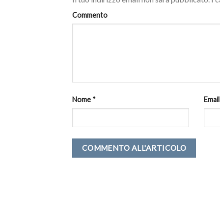
Commento
Nome
*
Emai