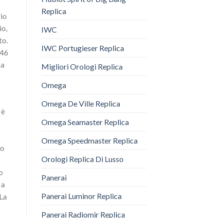
Replica
rio
io,
IWC
to.
IWC Portugieser Replica
 46
ca
Migliori Orologi Replica
Omega
Omega De Ville Replica
 è
Omega Seamaster Replica
Omega Speedmaster Replica
to
Orologi Replica Di Lusso
o
Panerai
 a
Panerai Luminor Replica
 La
Panerai Radiomir Replica