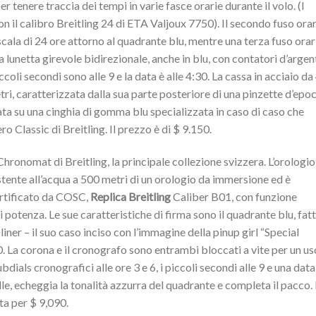
er tenere traccia dei tempi in varie fasce orarie durante il volo. (I
n il calibro Breitling 24 di ETA Valjoux 7750). Il secondo fuso ora
cala di 24 ore attorno al quadrante blu, mentre una terza fuso orar
 lunetta girevole bidirezionale, anche in blu, con contatori d’argen
iccoli secondi sono alle 9 e la data è alle 4:30. La cassa in acciaio da
tri, caratterizzata dalla sua parte posteriore di una pinzette d’epo
ata su una cinghia di gomma blu specializzata in caso di caso che
o Classic di Breitling. Il prezzo è di $ 9.150.
 Chronomat di Breitling, la principale collezione svizzera. L’orologio
stente all’acqua a 500 metri di un orologio da immersione ed è
ertificato da COSC,
Replica Breitling
Caliber B01, con funzione
 potenza. Le sue caratteristiche di firma sono il quadrante blu, fat
ner – il suo caso inciso con l’immagine della pinup girl “Special
00. La corona e il cronografo sono entrambi bloccati a vite per un us
bdials cronografici alle ore 3 e 6, i piccoli secondi alle 9 e una data
lle, echeggia la tonalità azzurra del quadrante e completa il pacco.
a per $ 9,090.