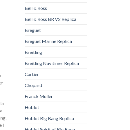
Bell & Ross
Bell & Ross BR V2 Replica
Breguet
Breguet Marine Replica
Breitling
Breitling Navitimer Replica
Cartier
a
er
Chopard
Franck Muller
lla
Hublot
la
ing,
Hublot Big Bang Replica
e I
Hublot Spirit of Big Bang