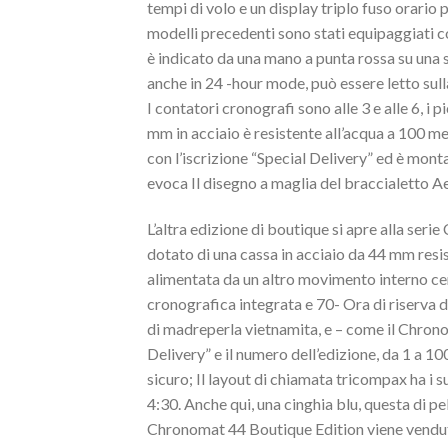
tempi di volo e un display triplo fuso orario p
modelli precedenti sono stati equipaggiati co
è indicato da una mano a punta rossa su una s
anche in 24 -hour mode, può essere letto sulla
I contatori cronografi sono alle 3 e alle 6, i p
mm in acciaio è resistente all’acqua a 100 me
con l’iscrizione “Special Delivery” ed è mont
evoca Il disegno a maglia del braccialetto Aer
L’altra edizione di boutique si apre alla serie
dotato di una cassa in acciaio da 44 mm resi
alimentata da un altro movimento interno c
cronografica integrata e 70- Ora di riserva di
di madreperla vietnamita, e – come il Chronoli
Delivery” e il numero dell’edizione, da 1 a 1
sicuro; Il layout di chiamata tricompax ha i su
4:30. Anche qui, una cinghia blu, questa di pe
Chronomat 44 Boutique Edition viene vendut