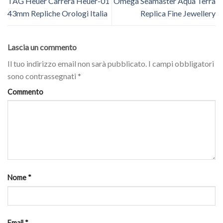
TAG Heuer Carrera Heuer-01
Omega Seamaster Aqua Terra
43mm Repliche Orologi Italia
Replica Fine Jewellery
Lascia un commento
Il tuo indirizzo email non sarà pubblicato.
I campi obbligatori
sono contrassegnati
*
Commento
Nome
*
Email
*